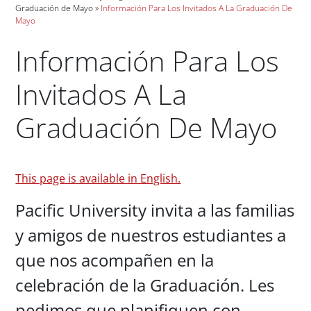
Graduación de Mayo
Información Para Los Invitados A La Graduación De
Mayo
Información Para Los
Invitados A La
Graduación De Mayo
Paragraphs
This page is available in English.
Pacific University invita a las familias
y amigos de nuestros estudiantes a
que nos acompañen en la
celebración de la Graduación. Les
pedimos que planifiquen con