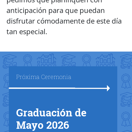
anticipación para que puedan
disfrutar cómodamente de este día
tan especial.
Title
Próxima Ceremonia
Graduación de
Text Box
Mayo 2026